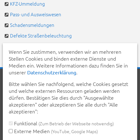
KFZ-Ummeldung
Pass- und Ausweiswesen
Schadensmeldungen
Defekte Straßenbeleuchtung
Pendlerportal & Mitfahrzentrale
Wenn Sie zustimmen, verwenden wir an mehreren
Stellen Cookies und binden externe Dienste und
Medien ein. Weitere Informationen dazu finden Sie in
unserer
.
Datenschutzerklärung
Startseite
Aktuelles
Veranstaltungen
Kontakt
Bitte wählen Sie nachfolgend, welche Cookies gesetzt
Inhalt
Erklärung zur Barrierefreiheit
und welche externen Ressourcen geladen werden
Datenschutzerklärung
Impressum
dürfen. Bestätigen Sie dies durch "Ausgewählte
akzeptieren" oder akzeptieren Sie alle durch "Alle
Teilen Sie diese Seite mit Ihren Bekannten:
akzeptieren":
teilen
teilen
posten
mail
Funktional
(Zum Betrieb der Webseite notwendig)
Externe Medien
(YouTube, Google Maps)
Seite drucken