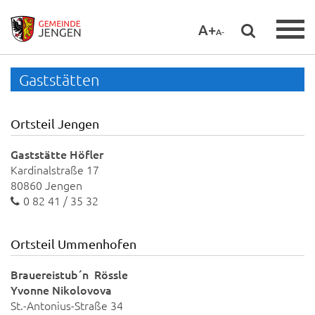
A+
A-
Gaststätten
Ortsteil Jengen
Gaststätte Höfler
Kardinalstraße 17
80860 Jengen
0 82 41 / 35 32
Ortsteil Ummenhofen
Brauereistub´n Rössle
Yvonne Nikolovova
St.-Antonius-Straße 34