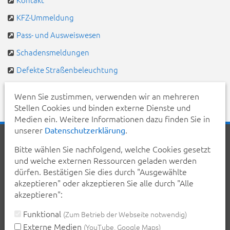
KFZ-Ummeldung
Pass- und Ausweiswesen
Schadensmeldungen
Defekte Straßenbeleuchtung
Pendlerportal & Mitfahrzentrale
Wenn Sie zustimmen, verwenden wir an mehreren
Stellen Cookies und binden externe Dienste und
Medien ein. Weitere Informationen dazu finden Sie in
unserer
.
Datenschutzerklärung
Startseite
Aktuelles
Veranstaltungen
Kontakt
Bitte wählen Sie nachfolgend, welche Cookies gesetzt
Inhalt
Erklärung zur Barrierefreiheit
und welche externen Ressourcen geladen werden
Datenschutzerklärung
Impressum
dürfen. Bestätigen Sie dies durch "Ausgewählte
akzeptieren" oder akzeptieren Sie alle durch "Alle
Teilen Sie diese Seite mit Ihren Bekannten:
akzeptieren":
teilen
teilen
posten
mail
Funktional
(Zum Betrieb der Webseite notwendig)
Externe Medien
(YouTube, Google Maps)