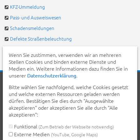
KFZ-Ummeldung
Pass- und Ausweiswesen
Schadensmeldungen
Defekte Straßenbeleuchtung
Pendlerportal & Mitfahrzentrale
Wenn Sie zustimmen, verwenden wir an mehreren
Stellen Cookies und binden externe Dienste und
Medien ein. Weitere Informationen dazu finden Sie in
unserer
.
Datenschutzerklärung
Startseite
Aktuelles
Veranstaltungen
Kontakt
Bitte wählen Sie nachfolgend, welche Cookies gesetzt
Inhalt
Erklärung zur Barrierefreiheit
und welche externen Ressourcen geladen werden
Datenschutzerklärung
Impressum
dürfen. Bestätigen Sie dies durch "Ausgewählte
akzeptieren" oder akzeptieren Sie alle durch "Alle
Teilen Sie diese Seite mit Ihren Bekannten:
akzeptieren":
teilen
teilen
posten
mail
Funktional
(Zum Betrieb der Webseite notwendig)
Externe Medien
(YouTube, Google Maps)
Seite drucken