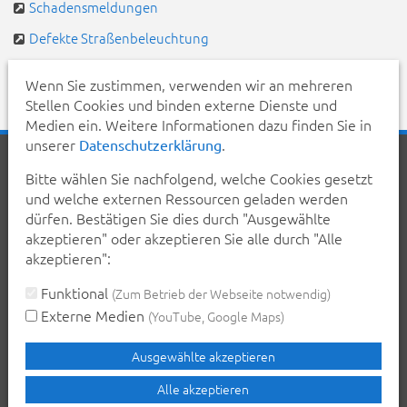
Schadensmeldungen
Defekte Straßenbeleuchtung
Pendlerportal & Mitfahrzentrale
Wenn Sie zustimmen, verwenden wir an mehreren
Stellen Cookies und binden externe Dienste und
Medien ein. Weitere Informationen dazu finden Sie in
unserer
.
Datenschutzerklärung
Startseite
Aktuelles
Veranstaltungen
Kontakt
Bitte wählen Sie nachfolgend, welche Cookies gesetzt
Inhalt
Erklärung zur Barrierefreiheit
und welche externen Ressourcen geladen werden
Datenschutzerklärung
Impressum
dürfen. Bestätigen Sie dies durch "Ausgewählte
akzeptieren" oder akzeptieren Sie alle durch "Alle
Teilen Sie diese Seite mit Ihren Bekannten:
akzeptieren":
teilen
teilen
posten
mail
Funktional
(Zum Betrieb der Webseite notwendig)
Externe Medien
(YouTube, Google Maps)
Seite drucken
Ausgewählte akzeptieren
Alle akzeptieren