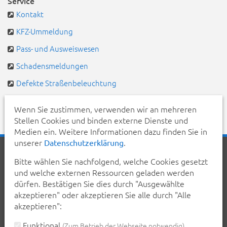
Service
Kontakt
KFZ-Ummeldung
Pass- und Ausweiswesen
Schadensmeldungen
Defekte Straßenbeleuchtung
Pendlerportal & Mitfahrzentrale
Wenn Sie zustimmen, verwenden wir an mehreren
Stellen Cookies und binden externe Dienste und
Medien ein. Weitere Informationen dazu finden Sie in
unserer
.
Datenschutzerklärung
Startseite
Aktuelles
Veranstaltungen
Kontakt
Bitte wählen Sie nachfolgend, welche Cookies gesetzt
Inhalt
Erklärung zur Barrierefreiheit
und welche externen Ressourcen geladen werden
Datenschutzerklärung
Impressum
dürfen. Bestätigen Sie dies durch "Ausgewählte
akzeptieren" oder akzeptieren Sie alle durch "Alle
Teilen Sie diese Seite mit Ihren Bekannten:
akzeptieren":
teilen
teilen
posten
mail
Funktional
(Zum Betrieb der Webseite notwendig)