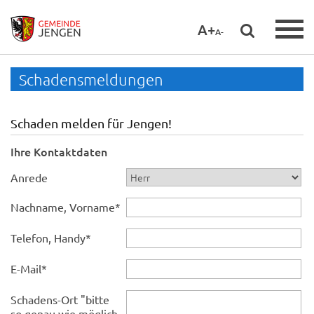
A+
A-
Schadensmeldungen
Schaden melden für Jengen!
Ihre Kontaktdaten
Anrede
Nachname, Vorname
*
Telefon, Handy
*
E-Mail
*
Schadens-Ort "bitte
so genau wie möglich