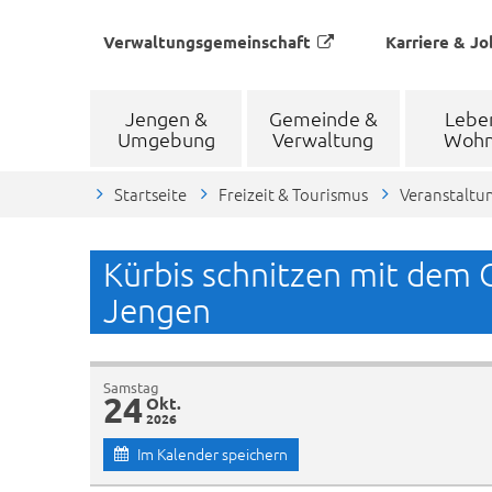
Verwaltungsgemeinschaft
Karriere & Jo
Jengen &
Gemeinde &
Lebe
Umgebung
Verwaltung
Woh
Startseite
Freizeit & Tourismus
Veranstaltu
Kürbis schnitzen mit dem 
Jengen
Samstag
24
Okt.
2026
Im Kalender speichern