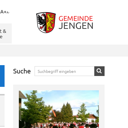
A+
A-
t &
e
Suche