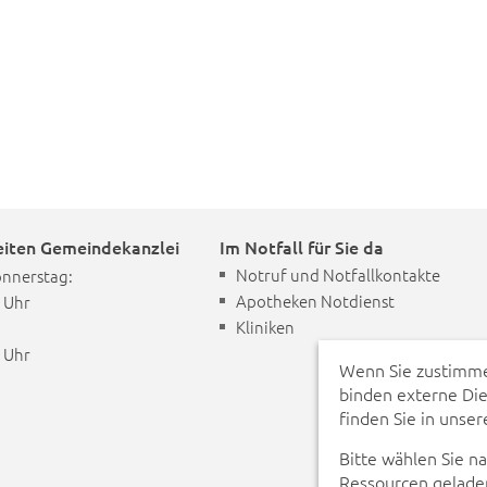
eiten Gemeindekanzlei
Im Notfall für Sie da
Notruf und Notfallkontakte
onnerstag:
Apotheken Notdienst
0 Uhr
Kliniken
0 Uhr
Wenn Sie zustimme
binden externe Di
finden Sie in unse
Bitte wählen Sie n
Ressourcen geladen