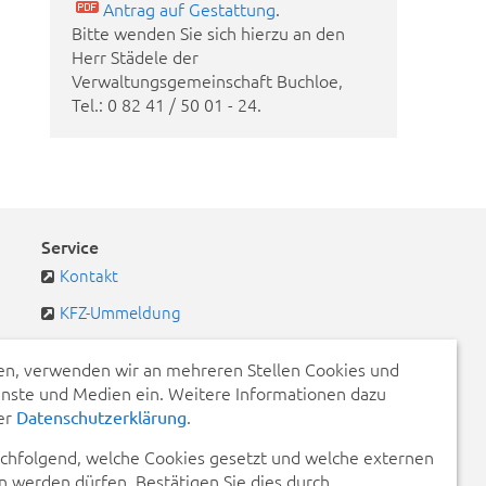
Antrag auf Gestattung
.
Bitte wenden Sie sich hierzu an den
Herr Städele der
Verwaltungsgemeinschaft Buchloe,
Tel.: 0 82 41 / 50 01 - 24.
Service
Kontakt
KFZ-Ummeldung
Pass- und Ausweiswesen
n, verwenden wir an mehreren Stellen Cookies und
Schadensmeldungen
enste und Medien ein. Weitere Informationen dazu
rer
.
Datenschutzerklärung
Defekte Straßenbeleuchtung
achfolgend, welche Cookies gesetzt und welche externen
Pendlerportal & Mitfahrzentrale
 werden dürfen. Bestätigen Sie dies durch