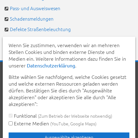
Pass- und Ausweiswesen
Schadensmeldungen
Defekte Straßenbeleuchtung
Pendlerportal & Mitfahrzentrale
Wenn Sie zustimmen, verwenden wir an mehreren
Stellen Cookies und binden externe Dienste und
Medien ein. Weitere Informationen dazu finden Sie in
unserer
.
Datenschutzerklärung
Startseite
Aktuelles
Veranstaltungen
Kontakt
Bitte wählen Sie nachfolgend, welche Cookies gesetzt
Inhalt
Erklärung zur Barrierefreiheit
und welche externen Ressourcen geladen werden
Datenschutzerklärung
Impressum
dürfen. Bestätigen Sie dies durch "Ausgewählte
akzeptieren" oder akzeptieren Sie alle durch "Alle
Teilen Sie diese Seite mit Ihren Bekannten:
akzeptieren":
teilen
teilen
posten
mail
Funktional
(Zum Betrieb der Webseite notwendig)
Externe Medien
(YouTube, Google Maps)
Seite drucken
Ausgewählte akzeptieren